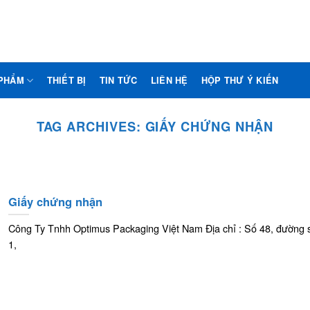
PHẨM
THIẾT BỊ
TIN TỨC
LIÊN HỆ
HỘP THƯ Ý KIẾN
TAG ARCHIVES:
GIẤY CHỨNG NHẬN
Giấy chứng nhận
Công Ty Tnhh Optimus Packaging Việt Nam Địa chỉ : Số 48, đường 
1,