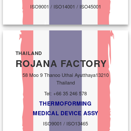
ISO9001 / ISO14001 / ISO45001
THAILAND
ROJANA FACTORY
58 Moo 9 Thanoo Uthai Ayutthaya13210
Thailand
Tel: +66 35 246 578
THERMOFORMING
MEDICAL DEVICE ASSY
ISO9001 / ISO13465