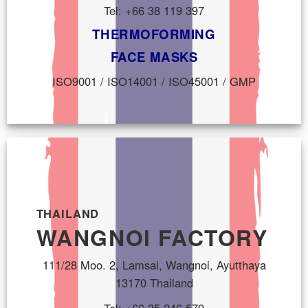
Tel: +66 38 119 397
THERMOFORMING
FACE MASKS
ISO9001 / ISO14001 / ISO45001 / GMP
THAILAND
WANGNOI FACTORY
111/28 Moo. 2, Lamsai, Wangnoi, Ayutthaya
13170 Thailand
Tel: +66 35 246 579