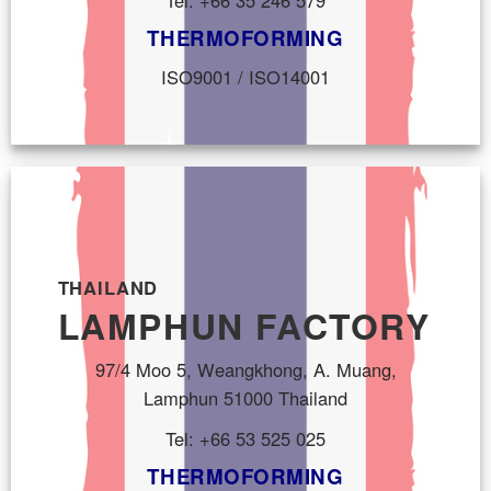
THERMOFORMING
ISO9001 / ISO14001
THAILAND
LAMPHUN FACTORY
97/4 Moo 5, Weangkhong, A. Muang,
Lamphun 51000 Thailand
Tel: +66 53 525 025
THERMOFORMING