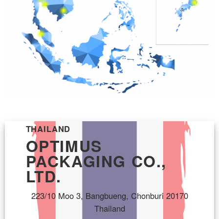
THAILAND
OPTIMUS
PACKAGING CO.,
LTD.
223/10 Moo 3, Bangbueng, Chonburi 20170
Thailand