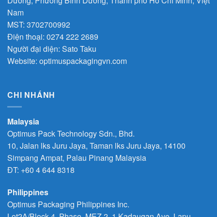
Dương, Phường Bình Dương, Thành phố Hồ Chí Minh, Việt
Nam
MST: 3702700992
Điện thoại:
0274 222 2689
Người đại diện: Sato Taku
Website:
optimuspackagingvn.com
CHI NHÁNH
Malaysia
Optimus Pack Technology Sdn., Bhd.
10, Jalan lks Juru Jaya, Taman lks Juru Jaya, 14100
Simpang Ampat, Palau Pinang Malaysia
ĐT: +60 4 644 8318
Philippines
Optimus Packaging Philippines Inc.
Lot2A/Block 4, Phase, MEZ 2, 1 Kadaugan Ave, Lapu-