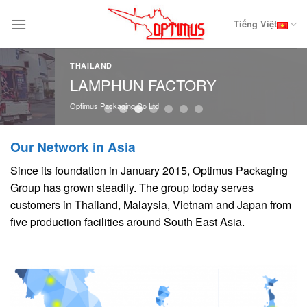
Skip
to
Tiếng Việt
content
THAILAND
LAMPHUN FACTORY
Optimus Packaging Co Ltd
Our Network in Asia
Since its foundation in January 2015, Optimus Packaging
Group has grown steadily. The group today serves
customers in Thailand, Malaysia, Vietnam and Japan from
five production facilities around South East Asia.