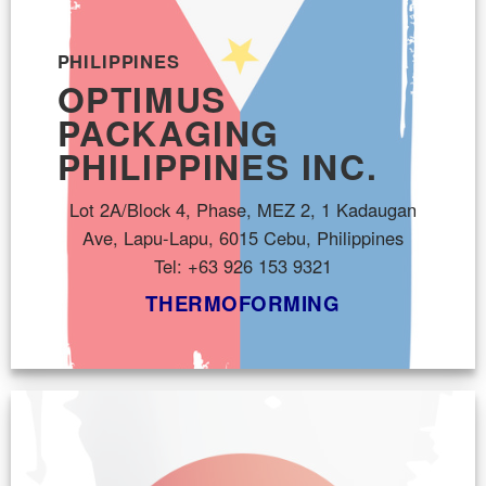
PHILIPPINES
OPTIMUS
PACKAGING
PHILIPPINES INC.
Lot 2A/Block 4, Phase, MEZ 2, 1 Kadaugan
Ave, Lapu-Lapu, 6015 Cebu, Philippines
Tel: +63 926 153 9321
THERMOFORMING