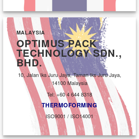
MALAYSIA
OPTIMUS PACK
TECHNOLOGY SDN.,
BHD.
10, Jalan lks Juru Jaya, Taman lks Juru Jaya,
14100 Malaysia
Tel: +60 4 644 8318
THERMOFORMING
ISO9001 / ISO14001